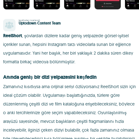
tarafından incelendi.
Uptodown Content Team
ReelShort
, şovlardan dizilere kadar geniş yelpazede görsel-işitsel
içerikler sunan, hepsini Instagram tarzı videolarla sunan bir eğlence
uygulamasıdır. Yani her başlık, her biri yaklaşık 2 dakika süren dikey
formatta birkaç videoya bölünmüştür.
Anında geniş bir dizi yelpazesini keşfedin
Zamanınız kısıtlıysa ama orijinal seriyi özlüyorsanız ReelShort sizin için
ideal çözüm olabilir. Uygulamayı başlattığınızda, türlere göre
düzenlenmiş çeşitli dizi ve film kataloğuna erişebileceksiniz, böylece
o anki tercihlerinize göre seçim yapabileceksiniz. Oyunlaştırılmış
arayüzü sayesinde, mevcut başlıkların çeşitli fragmanlarını hızla
inceleyebilir, ilginizi çeken diziyi bulabilir, çok fazla zamanınız olmasa
bile izleyebileceğiniz kısa bölümlere ayrılmış bir şekilde bulabilirsiniz.