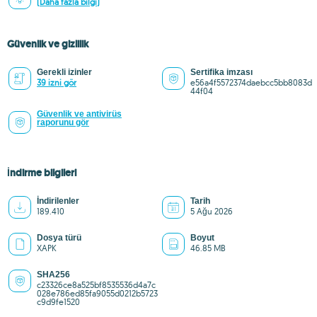
(Daha fazla bilgi)
Güvenlik ve gizlilik
Gerekli izinler
Sertifika imzası
39 izni gör
e56a4f5572374daebcc5bb8083d
44f04
Güvenlik ve antivirüs
raporunu gör
İndirme bilgileri
İndirilenler
Tarih
189.410
5 Ağu 2026
Dosya türü
Boyut
XAPK
46.85 MB
SHA256
c23326ce8a525bf8535536d4a7c
028e786ed85fa9055d0212b5723
c9d9fe1520