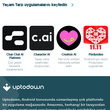
Yaşam Tarzı uygulamalarını keşfedin
Chai: Chat AI
Character AI
Crushon AI
Pinduoduo
Platform
Yapay zeka
Her türlü sohbet
Android için resmi
Çok çeşitli
tarafından
robotuyla sohbet
Pinduoduo
fantastik
oluşturulan
edin
uygulaması
karakterlerle
karakterlerle
sohbet edin
sohbet edin
Uptodown, Android konusunda uzmanlaşmış çok platformlu
bir uygulama mağazasıdır. Amacımız, herhangi bir tarayıcıdan
ve ayrıca resmi yerel uygulaması aracılığıyla erişilebilen yasal