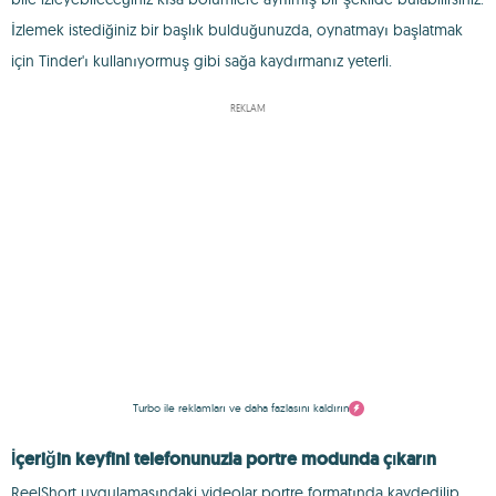
İzlemek istediğiniz bir başlık bulduğunuzda, oynatmayı başlatmak
için Tinder'ı kullanıyormuş gibi sağa kaydırmanız yeterli.
REKLAM
Turbo ile reklamları ve daha fazlasını kaldırın
İçeriğin keyfini telefonunuzla portre modunda çıkarın
ReelShort uygulamasındaki videolar portre formatında kaydedilip