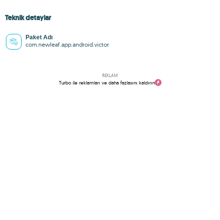
Teknik detaylar
Paket Adı
com.newleaf.app.android.victor
REKLAM
Turbo ile reklamları ve daha fazlasını kaldırın