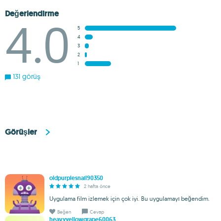
Değerlendirme
4.0
5
4
3
2
1
131 görüş
Görüşler
oldpurplesnail90350
2 hafta önce
Uygulama film izlemek için çok iyi. Bu uygulamayı beğendim.
Beğen
Cevap
heavyyellowgrape60063