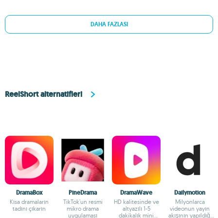
DAHA FAZLASI
ReelShort alternatifleri
DramaBox
PineDrama
DramaWave
Dailymotion
Kısa dramaların
TikTok'un resmi
HD kalitesinde ve
Milyonlarca
tadını çıkarın
mikro drama
altyazılı 1-5
videonun yayın
uygulaması
dakikalık mini
akışının yapıldığı