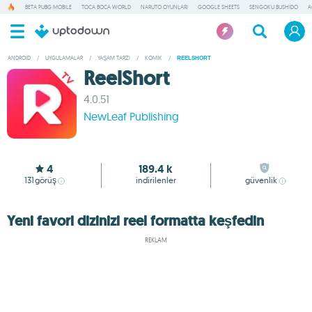
BETA PUBG MOBILE
TOCA BOCA WORLD
NARUTO OYUNLARI
GOOGLE SHEETS
SENGOKU BUSHIDO
A
ANDROID
/
UYGULAMALAR
/
YAŞAM TARZI
/
KOMIK
/
REELSHORT
ReelShort
4.0.51
NewLeaf Publishing
4
189.4 k
131
görüş
indirilenler
güvenlik
Yeni favori dizinizi reel formatta keşfedin
REKLAM