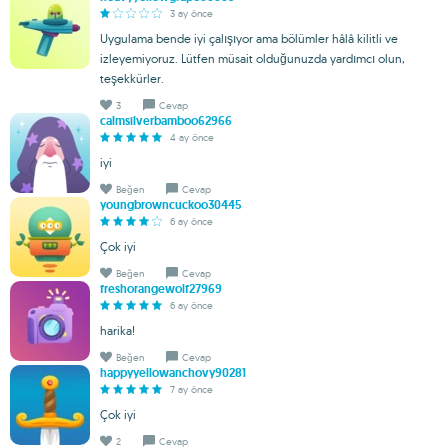
3 ay önce
Uygulama bende iyi çalışıyor ama bölümler hâlâ kilitli ve
izleyemiyoruz. Lütfen müsait olduğunuzda yardımcı olun,
teşekkürler.
3
Cevap
calmsilverbamboo62966
4 ay önce
iyi
Beğen
Cevap
youngbrowncuckoo30445
6 ay önce
Çok iyi
Beğen
Cevap
freshorangewolf27969
6 ay önce
harika!
Beğen
Cevap
happyyellowanchovy90281
7 ay önce
Çok iyi
2
Cevap