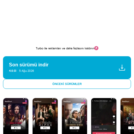
Turbo ile reklamları ve daha fazlasını kaldırın
Son sürümü indir
4.0.51
5 Ağu 2026
ÖNCEKI SÜRÜMLER