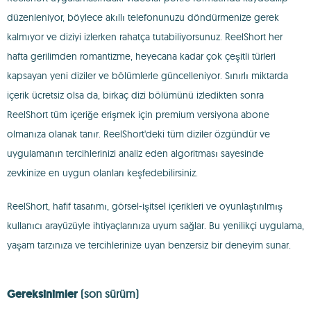
düzenleniyor, böylece akıllı telefonunuzu döndürmenize gerek
kalmıyor ve diziyi izlerken rahatça tutabiliyorsunuz. ReelShort her
hafta gerilimden romantizme, heyecana kadar çok çeşitli türleri
kapsayan yeni diziler ve bölümlerle güncelleniyor. Sınırlı miktarda
içerik ücretsiz olsa da, birkaç dizi bölümünü izledikten sonra
ReelShort tüm içeriğe erişmek için premium versiyona abone
olmanıza olanak tanır. ReelShort'deki tüm diziler özgündür ve
uygulamanın tercihlerinizi analiz eden algoritması sayesinde
zevkinize en uygun olanları keşfedebilirsiniz.
ReelShort, hafif tasarımı, görsel-işitsel içerikleri ve oyunlaştırılmış
kullanıcı arayüzüyle ihtiyaçlarınıza uyum sağlar. Bu yenilikçi uygulama,
yaşam tarzınıza ve tercihlerinize uyan benzersiz bir deneyim sunar.
Gereksinimler
(son sürüm)